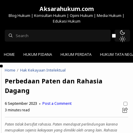
Aksarahukum.com
Blog Hukum | Konsultan Hukum | Opini Hukum | Media Hukum |
Edukasi Hukum
HOME
HUKUM PIDANA
HUKUM PERDATA
HUKUM TATA NEG
Home
Hak Kekayaan Intelektual
Perbedaan Paten dan Rahasia
Dagang
6 September 2023
Post a Comment
3
minutes read
Paten tidak bersifat rahasia. Paten mendapat perlindungan karena
merupakan sejenis kekayaan yang dimiliki oleh orang lain. Rahasia