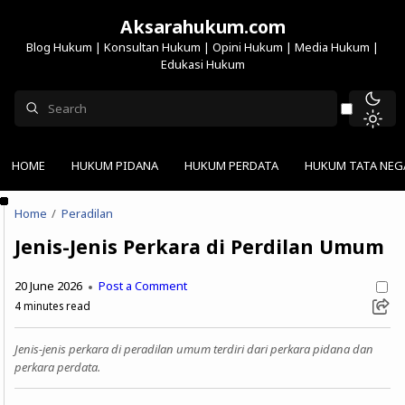
Aksarahukum.com
Blog Hukum | Konsultan Hukum | Opini Hukum | Media Hukum |
Edukasi Hukum
HOME
HUKUM PIDANA
HUKUM PERDATA
HUKUM TATA NEG
Home
Peradilan
Jenis-Jenis Perkara di Perdilan Umum
20 June 2026
Post a Comment
4
minutes read
Jenis-jenis perkara di peradilan umum terdiri dari perkara pidana dan
perkara perdata.