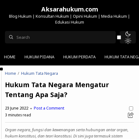
Aksarahukum.com
Blog Hukum | Konsultan Hukum | Opini Hukum | Media Hukum |
Edukasi Hukum
HOME
HUKUM PIDANA
HUKUM PERDATA
HUKUM TATA NEG
Home
Hukum Tata Negara
Hukum Tata Negara Mengatur
Tentang Apa Saja?
23 June 2022
Post a Comment
3
minutes read
Organ negara, fungsi dan kewenangan serta hubungan antar organ,
hukum konstitusi, dan teori konstitusi. Di sini juga termasuk sistem