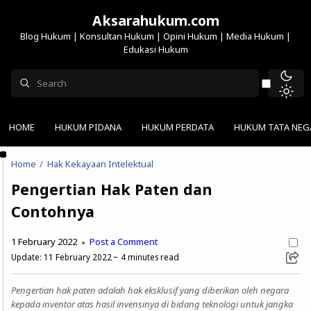
Aksarahukum.com
Blog Hukum | Konsultan Hukum | Opini Hukum | Media Hukum |
Edukasi Hukum
HOME
HUKUM PIDANA
HUKUM PERDATA
HUKUM TATA NEG
Home
Hak Kekayaan Intelektual
Pengertian Hak Paten dan
Contohnya
1 February 2022
Post a Comment
Update:
11 February 2022
4
minutes read
Pengertian hak paten adalah hak eksklusif yang diberikan oleh negara
kepada inventor atas hasil invensinya di bidang teknologi untuk jangka